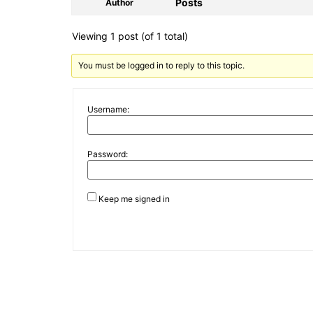
Posts
Author
Viewing 1 post (of 1 total)
You must be logged in to reply to this topic.
Username:
Password:
Keep me signed in