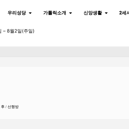
우리성당
가톨릭소개
신앙생활
2세
– 8월2일(주일)
 후 / 선행방