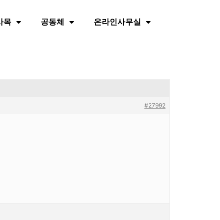
사목
공동체
온라인사무실
#27992