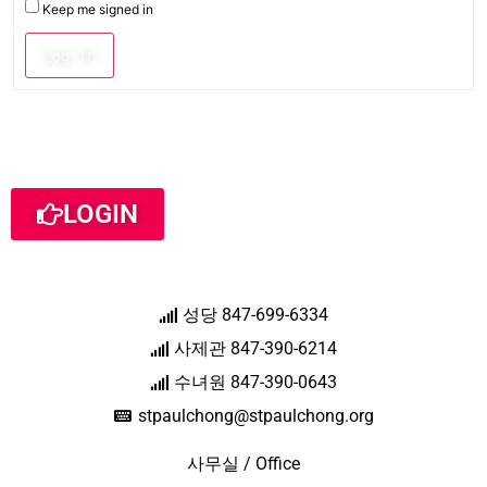
Keep me signed in
Log In
LOGIN
성당 847-699-6334
사제관 847-390-6214
수녀원 847-390-0643
stpaulchong@stpaulchong.org
사무실 / Office