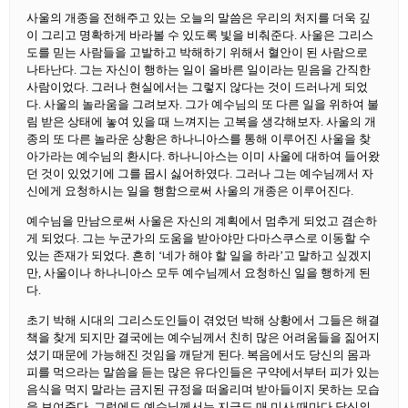
사울의 개종을 전해주고 있는 오늘의 말씀은 우리의 처지를 더욱 깊
이 그리고 명확하게 바라볼 수 있도록 빛을 비춰준다. 사울은 그리스
도를 믿는 사람들을 고발하고 박해하기 위해서 혈안이 된 사람으로
나타난다. 그는 자신이 행하는 일이 올바른 일이라는 믿음을 간직한
사람이었다. 그러나 현실에서는 그렇지 않다는 것이 드러나게 되었
다. 사울의 놀라움을 그려보자. 그가 예수님의 또 다른 일을 위하여 불
림 받은 상태에 놓여 있을 때 느껴지는 고복을 생각해보자. 사울의 개
종의 또 다른 놀라운 상황은 하나니아스를 통해 이루어진 사울을 찾
아가라는 예수님의 환시다. 하나니아스는 이미 사울에 대하여 들어왔
던 것이 있었기에 그를 몹시 싫어하였다. 그러나 그는 예수님께서 자
신에게 요청하시는 일을 행함으로써 사울의 개종은 이루어진다.
예수님을 만남으로써 사울은 자신의 계획에서 멈추게 되었고 겸손하
게 되었다. 그는 누군가의 도움을 받아야만 다마스쿠스로 이동할 수
있는 존재가 되었다. 흔히 ‘네가 해야 할 일을 하라’고 말하고 싶겠지
만, 사울이나 하나니아스 모두 예수님께서 요청하신 일을 행하게 된
다.
초기 박해 시대의 그리스도인들이 겪었던 박해 상황에서 그들은 해결
책을 찾게 되지만 결국에는 예수님께서 친히 많은 어려움들을 짊어지
셨기 때문에 가능해진 것임을 깨닫게 된다. 복음에서도 당신의 몸과
피를 먹으라는 말씀을 듣는 많은 유다인들은 구약에서부터 피가 있는
음식을 먹지 말라는 금지된 규정을 떠올리며 받아들이지 못하는 모습
을 보여준다. 그럼에도 예수님께서는 지금도 매 미사 때마다 당신의