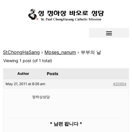
StChongHaSang
›
Moses_nanum
›
부부의 날
Viewing 1 post (of 1 total)
Posts
Author
May 21, 2011 at 8:26 am
#20654
정하상성당
* 남편 팝니다 *