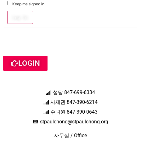
Keep me signed in
Log In
LOGIN
성당 847-699-6334
사제관 847-390-6214
수녀원 847-390-0643
stpaulchong@stpaulchong.org
사무실 / Office