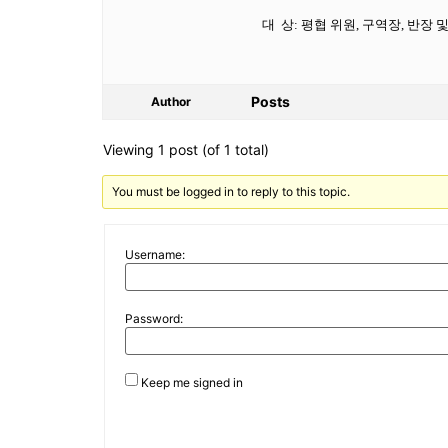
대
상: 평협 위원, 구역장, 반장 
Posts
Author
Viewing 1 post (of 1 total)
You must be logged in to reply to this topic.
Username:
Password:
Keep me signed in