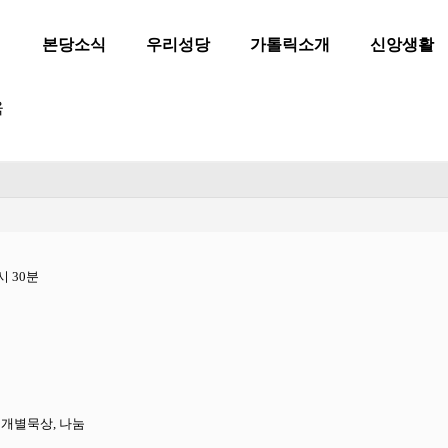
본당소식
우리성당
가톨릭소개
신앙생활
육
4시 30분
, 개별묵상, 나눔