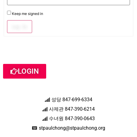
Keep me signed in
Log In
LOGIN
성당 847-699-6334
사제관 847-390-6214
수녀원 847-390-0643
stpaulchong@stpaulchong.org