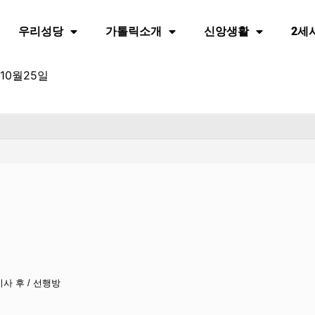
우리성당
가톨릭소개
신앙생활
2세
10월25일
미사 후 / 선행방