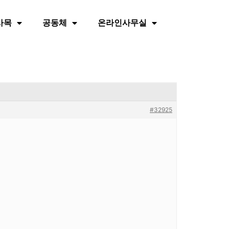
사목
공동체
온라인사무실
#32925