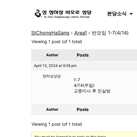
본당소식
StChongHaSang
›
Area1
›
반모임 1-7(4/14)
Viewing 1 post (of 1 total)
Posts
Author
April 13, 2024 at 9:28 pm
정하상성당
1-7
4/14(주일)
교중미사 후 진실방
Posts
Author
Viewing 1 post (of 1 total)
You must be logged in to reply to this topic.