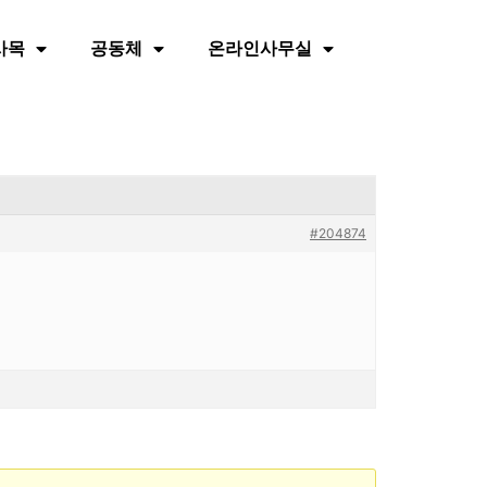
사목
공동체
온라인사무실
#204874