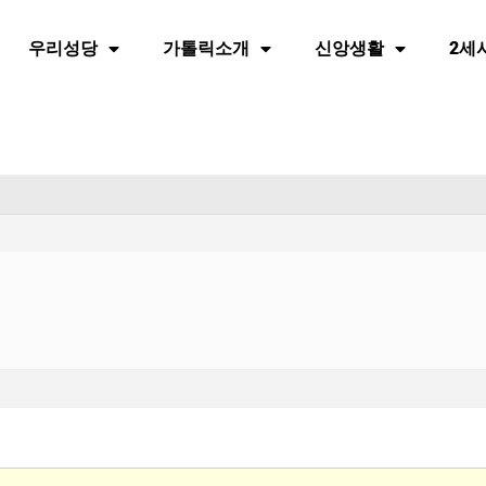
우리성당
가톨릭소개
신앙생활
2세