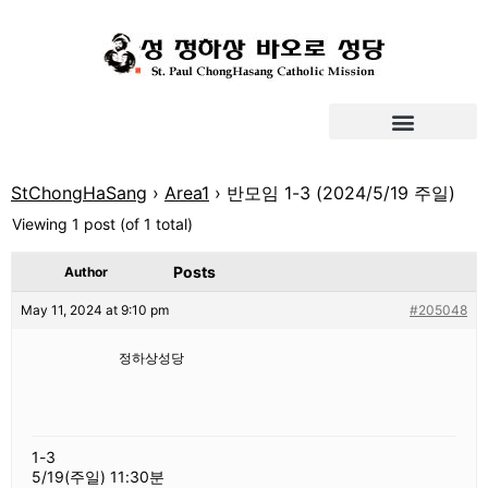
StChongHaSang
›
Area1
›
반모임 1-3 (2024/5/19 주일)
Viewing 1 post (of 1 total)
Posts
Author
May 11, 2024 at 9:10 pm
#205048
정하상성당
1-3
5/19(주일) 11:30분