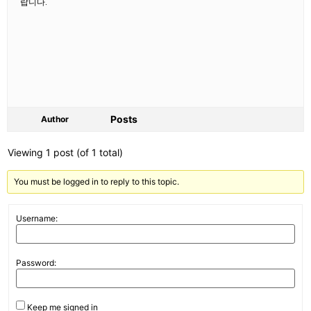
랍니다
.
Posts
Author
Viewing 1 post (of 1 total)
You must be logged in to reply to this topic.
Username:
Password:
Keep me signed in