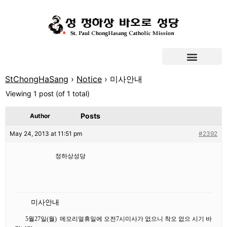
StChongHaSang
›
Notice
›
미사안내
Viewing 1 post (of 1 total)
Posts
Author
May 24, 2013 at 11:51 pm
#2392
정하상성당
미사안내
5
월
27
일
(
월)
메모리얼휴일에 오전
7
시미사가 없으니 착오 없으 시기 바