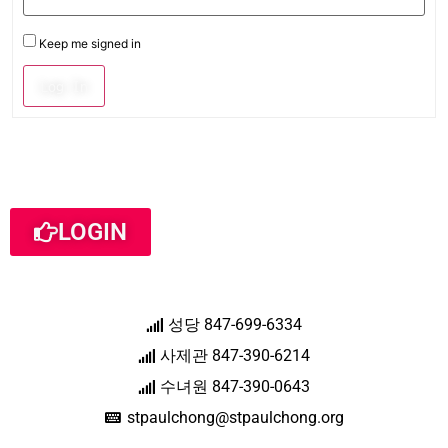
Keep me signed in
Log In
LOGIN
성당 847-699-6334
사제관 847-390-6214
수녀원 847-390-0643
stpaulchong@stpaulchong.org