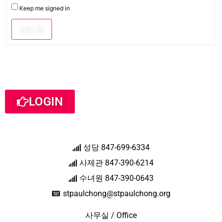
Keep me signed in
Log In
LOGIN
성당 847-699-6334
사제관 847-390-6214
수녀원 847-390-0643
stpaulchong@stpaulchong.org
사무실 / Office