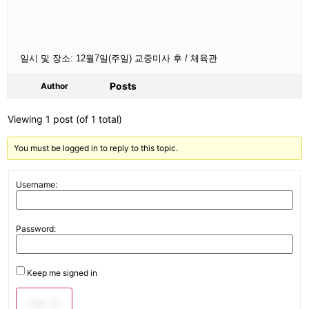
일시 및 장소: 12월7일(주일) 교중미사 후 / 체육관
Posts
Author
Viewing 1 post (of 1 total)
You must be logged in to reply to this topic.
Username:
Password:
Keep me signed in
Log In