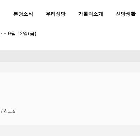
본당소식
우리성당
가톨릭소개
신앙생활
– 9월 12일(금)
시 / 친교실