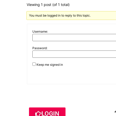
Viewing 1 post (of 1 total)
You must be logged in to reply to this topic.
Username:
Password:
Keep me signed in
LOGIN