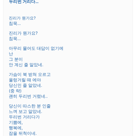
두리번 거리다…
진리가 뭔가요?
침묵…
진리가 뭔가요?
침묵…
아무리 물어도 대답이 없기에
난
그 분이
안 계신 줄 알았네.
가슴이 북 받쳐 오르고
울렁거릴 때 에야
당신인 줄 알았네.
(중 략)
괜히 두리번 거렸네..
당신이 따스한 분 인줄
느껴 보고 알았네.
두리번 거리다가
기쁨에,
행복에,
잠을 뒤척이네.