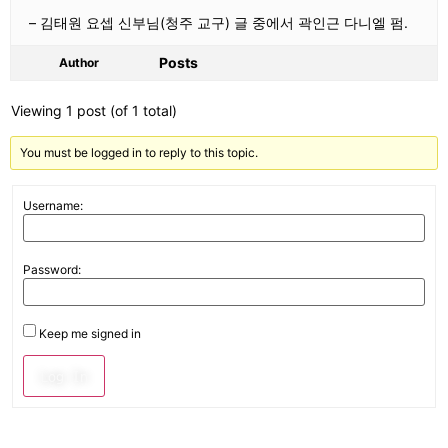
– 김태원 요셉 신부님(청주 교구) 글 중에서 곽인근 다니엘 펌.
Posts
Author
Viewing 1 post (of 1 total)
You must be logged in to reply to this topic.
Username:
Password:
Keep me signed in
Log In