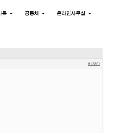
사목
공동체
온라인사무실
#12891