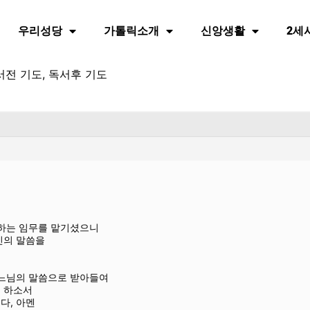
우리성당
가톨릭소개
신앙생활
2세
서전 기도, 독서후 기도
포하는 임무를 맡기셨으니
신의 말씀을
어
하느님의 말씀으로 받아들여
 하소서
다, 아멘