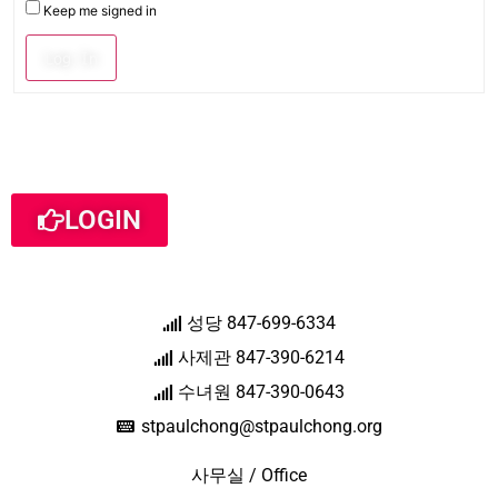
Keep me signed in
Log In
LOGIN
성당 847-699-6334
사제관 847-390-6214
수녀원 847-390-0643
stpaulchong@stpaulchong.org
사무실 / Office