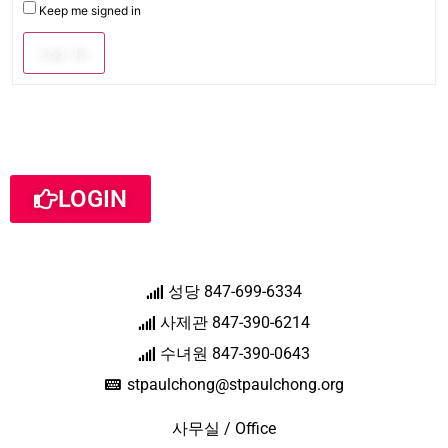
Keep me signed in
Log In
LOGIN
성당 847-699-6334
사제관 847-390-6214
수녀원 847-390-0643
stpaulchong@stpaulchong.org
사무실 / Office