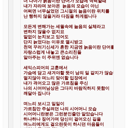
더 나아가 늙음이란 단어가 모습에 역력할때

내가 자라며 보아온  늙음의 모습이 아닌

어쩌면 너무싫었던 그시절의 늚음이란 위치를

난 행하지 않을거라 다짐을 하게됩니다

모든게 변해가는 세월속에 늚음의 실체라고

변하지 않을수 없지요

말없이 눈치보고 있어도 

단지 늙었다는 이유로 멸시받고

천덕 꾸러기신세가 흔한 지금엔 늙음이란 단어를

자랑스럽게 내놓고 큰소리친들 

알아주는 이 주위엔 없습니다

세익스피어의 교훈에서 

가슴에 담고 새겨야할 뜻이 남의 일 같지가 않습니다

멀지않아 며느리 맞이할 입장에서

내가 격어오고 많은 가르침을 주신

나의 시어머님상은 그다지 바람직하지 못함이

깨달아 집니다 

며느리 보시고 일일이 

가르침만 주실려던 나의 시어머니 모습

시어머니란분은 그런분인줄만 알았습니다

하나하나 짚어가며 당신이 걸어오신 길을

며느리에게도 걸으란듯이 하시던 마음들이
