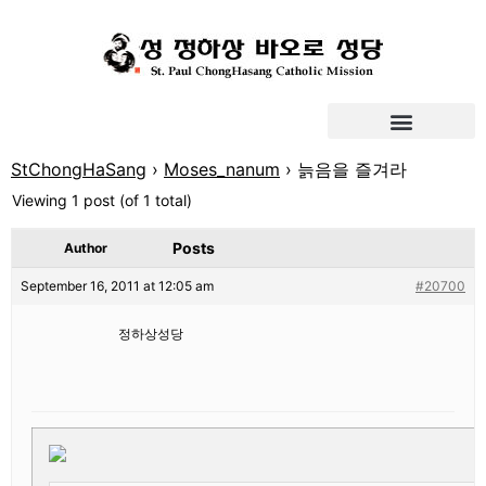
StChongHaSang
›
Moses_nanum
›
늙음을 즐겨라
Viewing 1 post (of 1 total)
Posts
Author
September 16, 2011 at 12:05 am
#20700
정하상성당