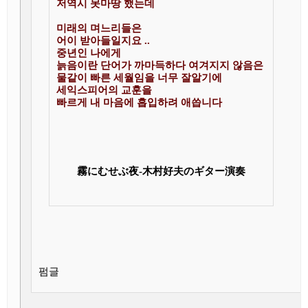
저역시 못마땅 했는데

미래의 며느리들은 

어이 받아들일지요 ..

중년인 나에게

늙음이란 단어가 까마득하다 여겨지지 않음은

물같이 빠른 세월임을 너무 잘알기에

세익스피어의 교훈을

빠르게 내 마음에 흡입하려 애씁니다 

霧にむせぶ夜-木村好夫のギター演奏
펌글