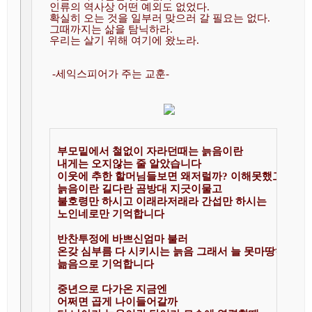
인류의 역사상 어떤 예외도 없었다. 

확실히 오는 것을 일부러 맞으러 갈 필요는 없다. 

그때까지는 삶을 탐닉하라. 

우리는 살기 위해 여기에 왔노라.
 -세익스피어가 주는 교훈- 

부모밑에서 철없이 자라던때는 늙음이란

내게는 오지않는 줄 알았습니다

이웃에 추한 할머님들보면 왜저럴까? 이해못했고

늙음이란 길다란 곰방대 지긋이물고

불호령만 하시고 이래라저래라 간섭만 하시는

노인네로만 기억합니다 

반찬투정에 바쁘신엄마 불러 

온갖 심부름 다 시키시는 늙음 그래서 늘 못마땅하던

늚음으로 기억합니다

중년으로 다가온 지금엔 

어쩌면 곱게 나이들어갈까
