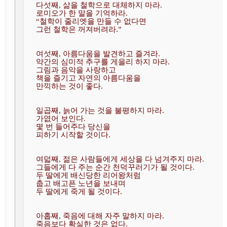
다섯째, 삶을 철학으로 대체하지 마라. 

로미오가 한 말을 기억하라. 

“철학이 줄리엣을 만들 수 없다면 

그런 철학은 꺼져버려라.”
여섯째, 아름다움을 발견하고 즐겨라. 

약간의 심미적 추구를 게을리 하지 마라. 

그림과 음악을 사랑하고 

책을 즐기고 자연의 아름다움을

만끽하는 것이 좋다.
일곱째, 늙어 가는 것을 불평하지 마라. 

가엾어 보인다. 

몇 번 들어주다 당신을 

피하기 시작할 것이다. 
여덟째, 젊은 사람들에게 세상을 다 넘겨주지 마라. 

그들에게 다 주는 순간 천덕꾸러기가 될 것이다. 

두 딸에게 배신당한 리어왕처럼 

춥고 배고픈 노년을 보내며

두 딸에게 죽게 될 것이다. 
아홉째, 죽음에 대해 자주 말하지 마라. 

죽음보다 확실한 것은 없다. 
