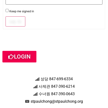
Keep me signed in
Log In
LOGIN
성당 847-699-6334
사제관 847-390-6214
수녀원 847-390-0643
stpaulchong@stpaulchong.org