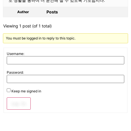
도 생활을 통하여 더 굳건해 질 수 있도록 기도합시다.
Posts
Author
Viewing 1 post (of 1 total)
You must be logged in to reply to this topic.
Username:
Password:
Keep me signed in
Log In