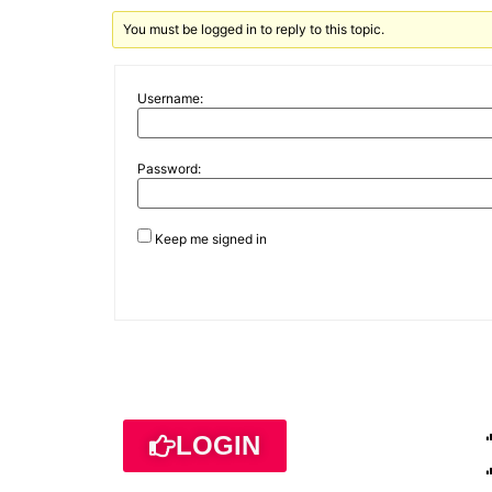
You must be logged in to reply to this topic.
Username:
Password:
Keep me signed in
LOGIN