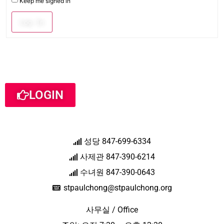
Keep me signed in
Log In
LOGIN
성당 847-699-6334
사제관 847-390-6214
수녀원 847-390-0643
stpaulchong@stpaulchong.org
사무실 / Office