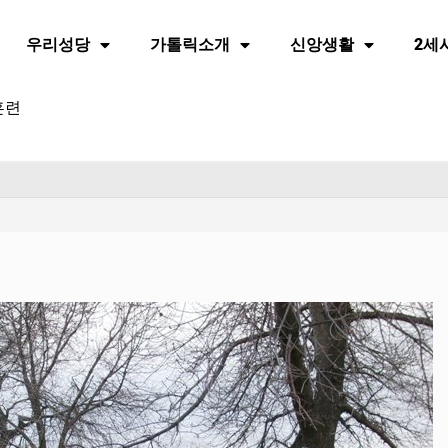
우리성당
가톨릭소개
신앙생활
2세
훈련