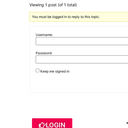
Viewing 1 post (of 1 total)
You must be logged in to reply to this topic.
Username:
Password:
Keep me signed in
LOGIN