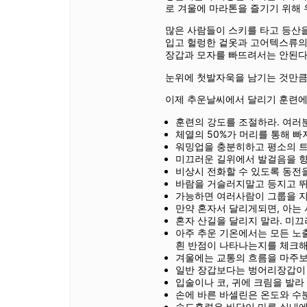
로 겨울에 마라톤을 즐기기 위해
많은 사람들이 스키를 타고 등산을
입고 헐렁한 겉옷과 고어텍스류의 
장갑과 모자를 빠뜨려서는 안된다
눈위에 첫발자욱을 남기는 것만큼 
이제 추운날씨에서 달리기 훈련에
훈련의 강도를 조절하라. 여러
체열의 50%가 머리를 통해 
워밍업을 충분히하고 평소의 트
미끄러운 길위에서 발걸음을 향
비상시 전화할 수 있도록 동전
바람을 거슬러지말고 등지고 뛰
가능하면 여러사람이 그룹을 지
만약 혼자서 달리게되면, 아는
혼자 산길을 달리지 말라. 미
아주 추운 기온에서는 모든 노
흰 반점이 나타나는지를 체크해
겨울에는 교통의 흐름을 마주보
일반 장갑보다는 벙어리장갑이 
입술이나 코, 귀에 크림을 발라
손에 바른 바셀린은 온도와 수
속도훈련은 바닥이 마른 실내에