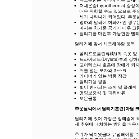
저체온증(hypothermia)
매우 위험할 수도 있으므로 주의
세가 나타나게 되어있다. 추운
영하의 날씨에 허파가 언 경우는
마시는 차가운 공기가 매우 고
달리기를 마친후 가능한한 빨리
달리기에 앞서 체크해야할 품목
폴리프로폴린류(類)의 속옷 및 
드라이레트(Drylete)류의 상하
고어텍스나 호흡에 장애가 되지
귀를 덮는 모자와 마스크
라이너가 있는 방풍 장갑
달리기용 양말
빛이 반사되는 조끼 및 플래쉬
영양보충식 및 파워바류
보온물통
추운날씨에서 달리기훈련(아담 크로스
달리기에 있어 가장큰 장애중에 하
제 추위에 대처하는 방안을 배우자
추위가 닥쳐왔을때 유념해야할 주