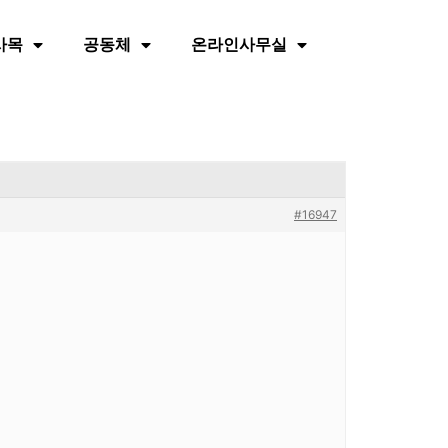
사목
공동체
온라인사무실
#16947