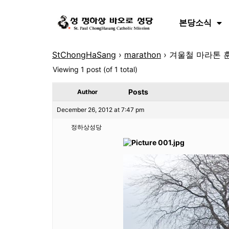
본당소식
StChongHaSang
›
marathon
›
겨울철 마라톤 
Viewing 1 post (of 1 total)
Posts
Author
December 26, 2012 at 7:47 pm
정하상성당