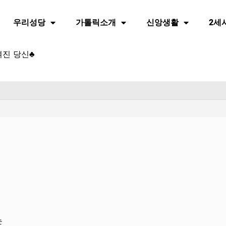
우리성당
가톨릭소개
신앙생활
2세
겨진 당신♣
는