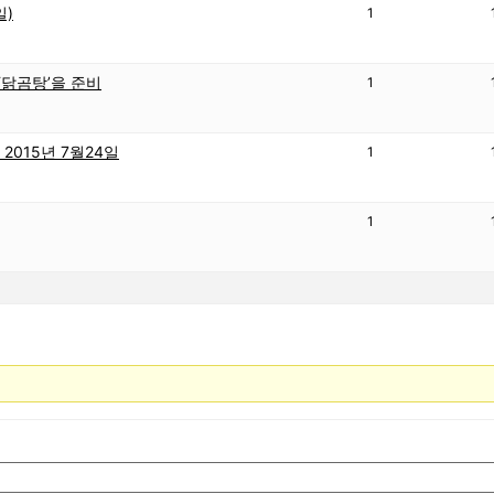
일)
1
 ‘닭곰탕’을 준비
1
 2015년 7월24일
1
1