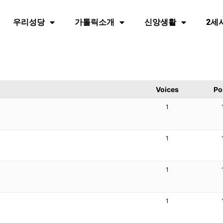
우리성당
가톨릭소개
신앙생활
2세
Voices
Po
1
1
1
1