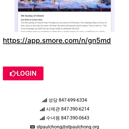
https://app.smore.com/n/gn5md
LOGIN
성당 847-699-6334
사제관 847-390-6214
수녀원 847-390-0643
stpaulchong@stpaulchong.org