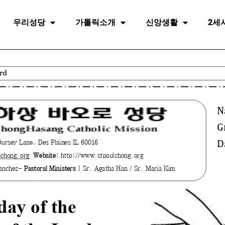
우리성당
가톨릭소개
신앙생활
2세