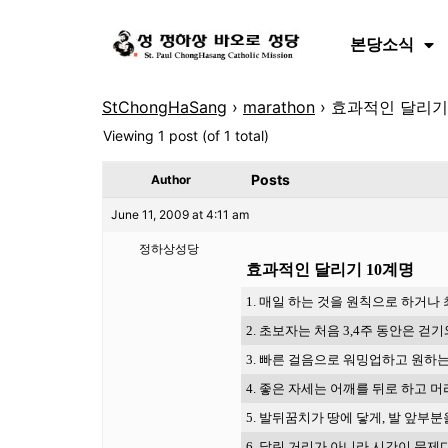
본당소식
StChongHaSang
›
marathon
›
효과적인 달리기
Viewing 1 post (of 1 total)
Posts
Author
June 11, 2009 at 4:11 am
정하상성당
효과적인
달리기
10
계명
1.
매일
하는
것을
원칙으로
하거나
2.
초보자는
처음
3,4
주
동안은
걷기
3.
빠른
걸음으로
워밍업하고
원하
4.
좋은
자세는
어깨를
뒤로
하고
머
5.
발뒤꿈치가
땅에
닿게
,
발
앞부분
6.
달린
거리가
아니라
시간이
문제