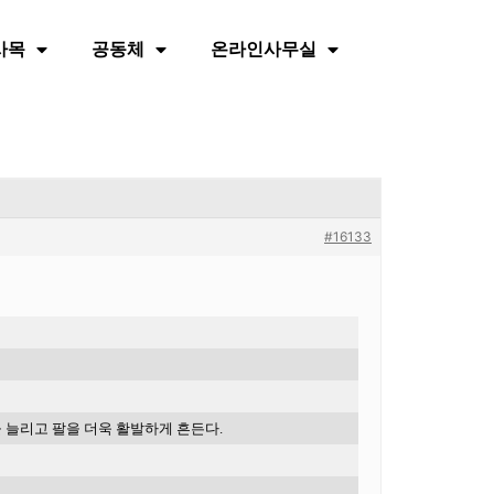
사목
공동체
온라인사무실
#16133
을
늘리고
팔을
더욱
활발하게
흔든다
.