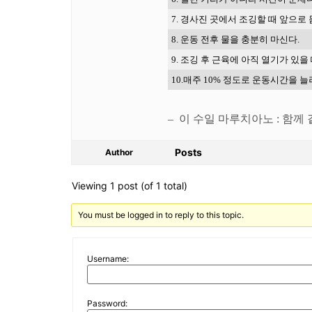
7.
경사진
곳에서
조깅할
때
앞으로
8.
운동
전후
물을
충분히
마신다
.
9.
조깅
후
근육에
아직
열기가
있을
10.
매주
10%
정도로
운동시간을
늘
–
이 수일 마루치아노 : 함께
Posts
Author
Viewing 1 post (of 1 total)
You must be logged in to reply to this topic.
Username:
Password: