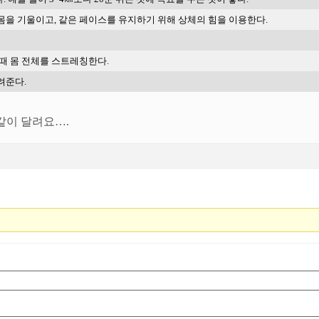
몸을
기울이고
,
같은
페이스를
유지하기
위해
상체의
힘을
이용한다
.
때
몸
전체를
스트레칭한다
.
려준다
.
 같이 달려요….