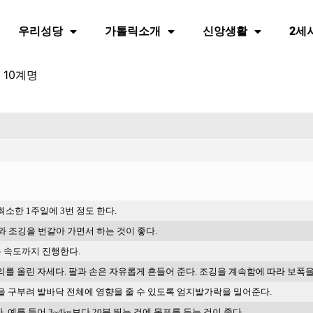
우리성당
가톨릭소개
신앙생활
2세
 10계명
최소한
1
주일에
3
번
정도
한다
.
와
조깅을
번갈아
가면서
하는
것이
좋다
.
는
속도까지
진행한다
.
리를
올린
자세다
.
팔과
손은
자유롭게
흔들어
준다
.
조깅을
계속함에
따라
보폭
을
구부려
발바닥
전체에
영향을
줄
수
있도록
엄지발가락을
밀어준다
.
다
.
예를
들어
3~4
㎞보다
20
분
뛰는
것에
목표를
두는
것이
좋다
.