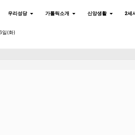
우리성당
가톨릭소개
신앙생활
2세
6일(화)