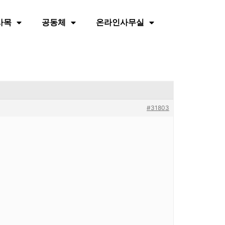
사목
공동체
온라인사무실
#31803