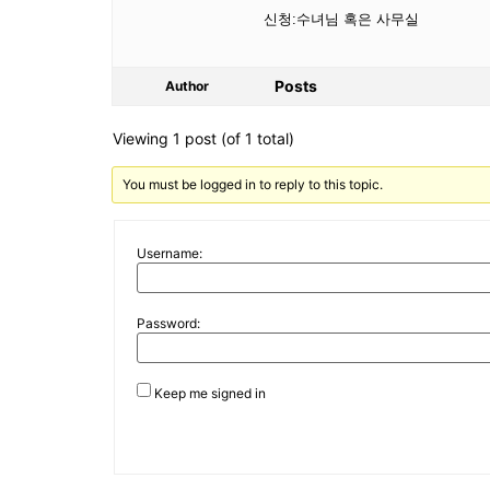
신청:수녀님 혹은 사무실
Posts
Author
Viewing 1 post (of 1 total)
You must be logged in to reply to this topic.
Username:
Password:
Keep me signed in