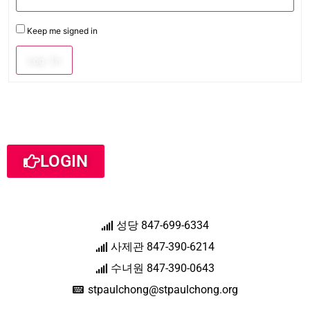
Keep me signed in
Log In
LOGIN
성당 847-699-6334
사제관 847-390-6214
수녀원 847-390-0643
stpaulchong@stpaulchong.org