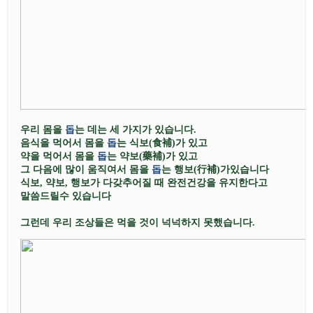
우리 몸을
돕
는 데는 세 가지가 있습니다
.
음식을 먹어서 몸을
돕
는 식보
(
食補
)
가 있고
약을 먹어서 몸을
돕
는 약보
(
藥補
)
가 있고
그
다음에 많이
움직여서 몸을
돕
는 행보
(
行補
)
가있습니다
식보
,
약보
,
행보가 다갖추어질 때 완전건강을 유지한다고
말씀드릴수 있습니다
그런데 우리
조상들은 먹을
것이 넉넉하지 못했습니다
.